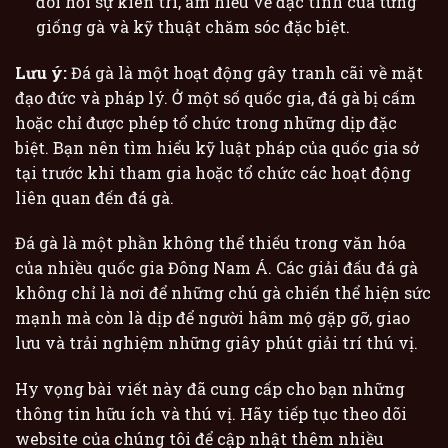
đòi hỏi sự kiên trì, am hiểu về đặc tính của từng
giống gà và kỹ thuật chăm sóc đặc biệt.
Lưu ý:
Đá gà là một hoạt động gây tranh cãi về mặt
đạo đức và pháp lý. Ở một số quốc gia, đá gà bị cấm
hoặc chỉ được phép tổ chức trong những dịp đặc
biệt. Bạn nên tìm hiểu kỹ luật pháp của quốc gia sở
tại trước khi tham gia hoặc tổ chức các hoạt động
liên quan đến đá gà.
Đá gà là một phần không thể thiếu trong văn hóa
của nhiều quốc gia Đông Nam Á. Các giải đấu đá gà
không chỉ là nơi để những chú gà chiến thể hiện sức
mạnh mà còn là dịp để người hâm mộ gặp gỡ, giao
lưu và trải nghiệm những giây phút giải trí thú vị.
Hy vọng bài viết này đã cung cấp cho bạn những
thông tin hữu ích và thú vị. Hãy tiếp tục theo dõi
website của chúng tôi để cập nhật thêm nhiều