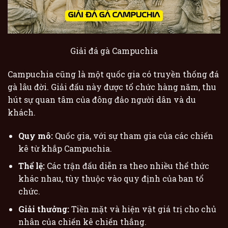
Giải đá gà Campuchia
Campuchia cũng là một quốc gia có truyền thống đá
gà lâu đời. Giải đấu này được tổ chức hàng năm, thu
hút sự quan tâm của đông đảo người dân và du
khách.
Quy mô:
Quốc gia, với sự tham gia của các chiến
kê từ khắp Campuchia.
Thể lệ:
Các trận đấu diễn ra theo nhiều thể thức
khác nhau, tùy thuộc vào quy định của ban tổ
chức.
Giải thưởng:
Tiền mặt và hiện vật giá trị cho chủ
nhân của chiến kê chiến thắng.