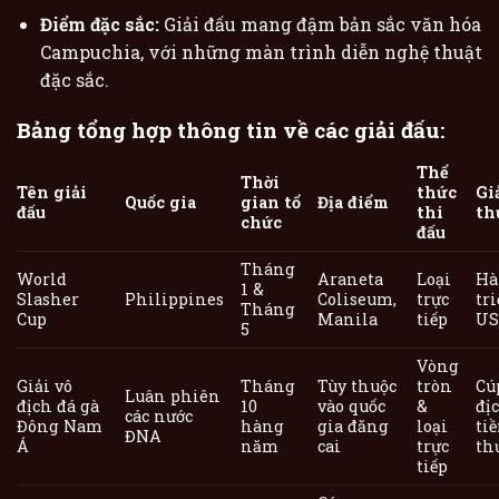
Điểm đặc sắc:
Giải đấu mang đậm bản sắc văn hóa
Campuchia, với những màn trình diễn nghệ thuật
đặc sắc.
Bảng tổng hợp thông tin về các giải đấu:
Thể
Thời
Tên giải
thức
Gi
Quốc gia
gian tổ
Địa điểm
đấu
thi
th
chức
đấu
Tháng
World
Araneta
Loại
Hà
1 &
Slasher
Philippines
Coliseum,
trực
tr
Tháng
Cup
Manila
tiếp
US
5
Vòng
Giải vô
Tháng
Tùy thuộc
tròn
Cú
Luân phiên
địch đá gà
10
vào quốc
&
đị
các nước
Đông Nam
hàng
gia đăng
loại
ti
ĐNA
Á
năm
cai
trực
th
tiếp