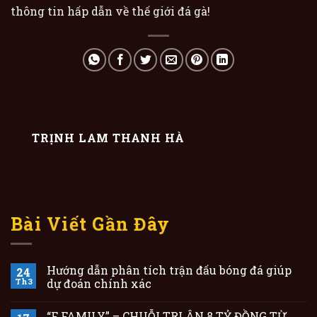
thông tin hấp dẫn về thế giới đá gà!
TRỊNH LAM THANH HÀ
Bài Viết Gần Đây
Hướng dẫn phân tích trận đấu bóng đá giúp
24
Th3
dự đoán chính xác
“F FAMILY” – CHUỖI TRI ÂN 8 TỶ ĐỒNG TỪ