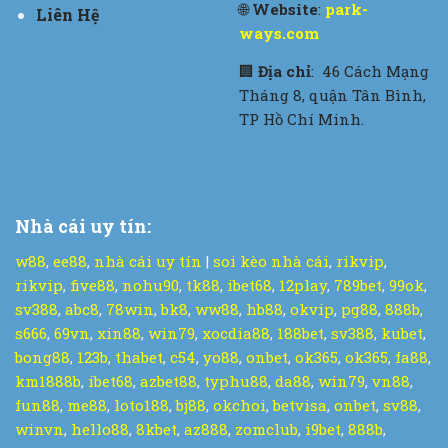
🌐
Website
:
park-
Liên Hệ
ways.com
🏢
Địa chỉ
: 46 Cách Mạng
Tháng 8, quận Tân Bình,
TP Hồ Chí Minh.
Nhà cái uy tín:
w88
,
ee88
,
nhà cái uy tín
|
soi kèo nhà cái
,
rikvip
,
rikvip
,
five88
,
nohu90
,
tk88
,
ibet68
,
12play
,
789bet
,
99ok
,
sv388
,
abc8
,
78win
,
bk8
,
ww88
,
hb88
,
okvip
,
pg88
,
888b
,
s666
,
69vn
,
xin88
,
win79
,
xocdia88
,
188bet
,
sv388
,
kubet
,
bong88
,
123b
,
thabet
,
c54
,
yo88
,
onbet
,
ok365
,
ok365
,
fa88
,
km1888b
,
ibet68
,
azbet88
,
typhu88
,
da88
,
win79
,
vn88
,
fun88
,
me88
,
loto188
,
bj88
,
okchoi
,
betvisa
,
onbet
,
sv88
,
winvn
,
hello88
,
8kbet
,
az888
,
zomclub
,
i9bet
,
888b
,