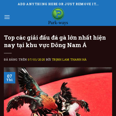
Chuyển
ADD ANYTHING HERE OR JUST REMOVE IT...
đến
nội
dung
Top các giải đấu đá gà lớn nhất hiện
nay tại khu vực Đông Nam Á
ĐÃ ĐĂNG TRÊN
07/01/2025
BỞI
TRỊNH LAM THANH HÀ
07
Th1