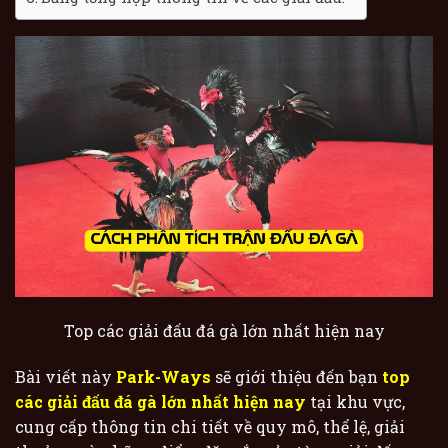
Top các giải đấu đá gà lớn nhất hiện nay
Bài viết này
Park-Ways
sẽ giới thiệu đến bạn
top
các giải đấu đá gà lớn nhất hiện nay
tại khu vực,
cung cấp thông tin chi tiết về quy mô, thể lệ, giải