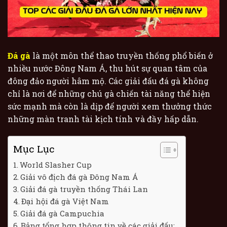
Đá gà
là một môn thể thao truyền thống phổ biến ở
nhiều nước Đông Nam Á, thu hút sự quan tâm của
đông đảo người hâm mộ. Các giải đấu đá gà không
chỉ là nơi để những chú gà chiến tài năng thể hiện
sức mạnh mà còn là dịp để người xem thưởng thức
những màn tranh tài kịch tính và đầy hấp dẫn.
Mục Lục
World Slasher Cup
Giải vô địch đá gà Đông Nam Á
Giải đá gà truyền thống Thái Lan
Đại hội đá gà Việt Nam
Giải đá gà Campuchia
Bảng tổng hợp thông tin về các giải đấu: