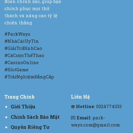
đoán chính xác, giúp bạn
chinh phục mọi thử
thách và nâng cao tỷ lệ
chiến thắng.
#ParkWays
#NhàCáiUyTín
#GiảiTríĐỉnhCao
#CáCượcThểThao
#CasinoOnline
#SlotGame
#TrảiNghiệmĐẳngCấp
Trang Chính
Liên Hệ
Giới Thiệu
☎️
Hotline
: 0324774333
Chính Sách Bảo Mật
💌
Email:
park-
ways.com@gmail.com
Quyền Riêng Tư