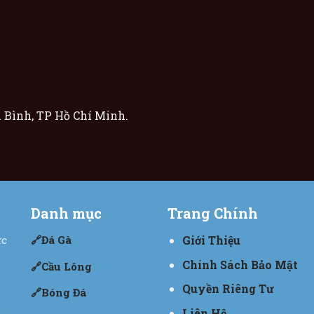
 Bình, TP Hồ Chí Minh.
Danh mục
Trang Chính
ực
🔗
Đá Gà
Giới Thiệu
Chính Sách Bảo Mật
🔗
Cầu Lông
Quyền Riêng Tư
🔗
Bóng Đá
Liên Hệ