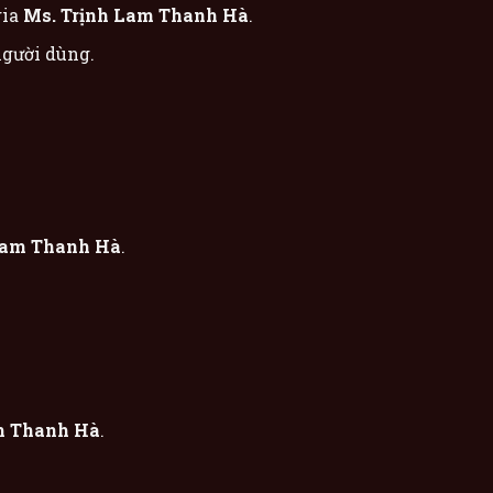
gia
Ms. Trịnh Lam Thanh Hà
.
người dùng.
Lam Thanh Hà
.
m Thanh Hà
.