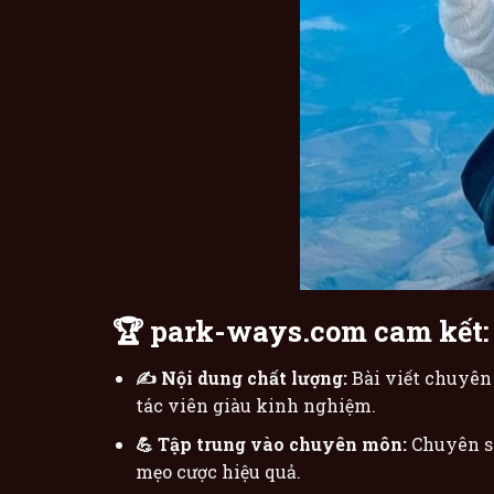
🏆 park-ways.com cam kết:
✍️ Nội dung chất lượng:
Bài viết chuyên 
tác viên giàu kinh nghiệm.
💪 Tập trung vào chuyên môn:
Chuyên sâ
mẹo cược hiệu quả.