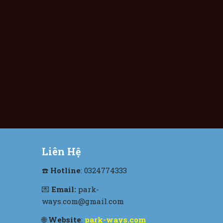
Liên Hệ
☎️
Hotline
: 0324774333
💌
Email:
park-
ways.com@gmail.com
🌐
Website
:
park-ways.com