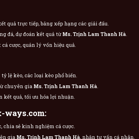
 kết quả trực tiếp, bảng xếp hạng các giải đấu.
óng đá, dự đoán kết quả từ
Ms. Trịnh Lam Thanh Hà
.
 cá cược, quản lý vốn hiệu quả.
ỷ lệ kèo, các loại kèo phổ biến.
 từ chuyên gia
Ms. Trịnh Lam Thanh Hà
.
án kết quả, tối ưu hóa lợi nhuận.
k-ways.com:
c, chia sẻ kinh nghiệm cá cược.
yên gia
Ms. Trịnh Lam Thanh Hà
, nhận tư vấn cá nhân.