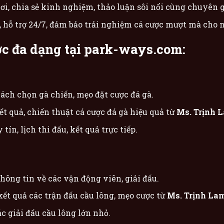
ơi, chia sẻ kinh nghiệm, thảo luận sôi nổi cùng chuyên 
 hỗ trợ 24/7, đảm bảo trải nghiệm cá cược mượt mà cho 
ợc đa dạng tại park-ways.com:
 cách chọn gà chiến, mẹo đặt cược đá gà.
ết quả, chiến thuật cá cược đá gà hiệu quả từ
Ms. Trịnh 
tín, lịch thi đấu, kết quả trực tiếp.
thông tin về các vận động viên, giải đấu.
kết quả các trận đấu cầu lông, mẹo cược từ
Ms. Trịnh La
ác giải đấu cầu lông lớn nhỏ.