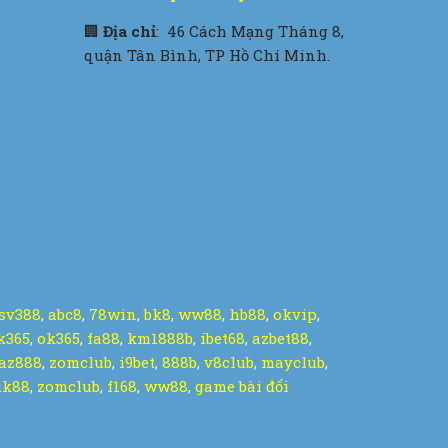
🏢
Địa chỉ
: 46 Cách Mạng Tháng 8,
quận Tân Bình, TP Hồ Chí Minh.
sv388
,
abc8
,
78win
,
bk8
,
ww88
,
hb88
,
okvip
,
k365
,
ok365
,
fa88
,
km1888b
,
ibet68
,
azbet88
,
az888
,
zomclub
,
i9bet
,
888b
,
v8club
,
mayclub
,
uk88
,
zomclub
,
f168
,
ww88
,
game bài đổi