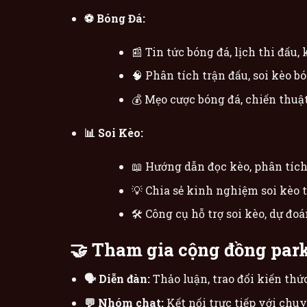
⚽ Bóng Đá:
📰 Tin tức bóng đá, lịch thi đấu,
🧠 Phân tích trận đấu, soi kèo b
💰 Mẹo cược bóng đá, chiến thuật
📊 Soi Kèo:
📖 Hướng dẫn đọc kèo, phân tích t
💡 Chia sẻ kinh nghiệm soi kèo
🛠️ Công cụ hỗ trợ soi kèo, dự đo
🤝 Tham gia cộng đồng par
🗣️ Diễn đàn:
Thảo luận, trao đổi kiến thứ
💬 Nhóm chat:
Kết nối trực tiếp với chu