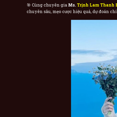
🎯 Cùng chuyên gia
Ms.
Trịnh Lam Thanh 
chuyên sâu, mẹo cược hiệu quả, dự đoán chí