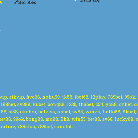
à
,
🔗
Soi Kèo
ử
vip
,
rikvip
,
five88
,
nohu90
,
tk88
,
ibet68
,
12play
,
789bet
,
99ok
,
,
188bet
,
sv388
,
kubet
,
bong88
,
123b
,
thabet
,
c54
,
yo88
,
onbet
,
o
188
,
bj88
,
okchoi
,
betvisa
,
onbet
,
sv88
,
winvn
,
hello88
,
8kbet
,
bet88
,
99ok
,
bong88
,
mu88
,
Bk8
,
win55
,
bet88
,
sv66
,
lucky88
,
 online
,
789club
,
789bet
,
sanclub
,