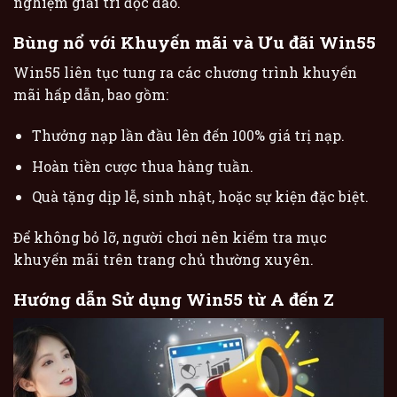
nghiệm giải trí độc đáo.
Bùng nổ với Khuyến mãi và Ưu đãi Win55
Win55 liên tục tung ra các chương trình khuyến
mãi hấp dẫn, bao gồm:
Thưởng nạp lần đầu lên đến 100% giá trị nạp.
Hoàn tiền cược thua hàng tuần.
Quà tặng dịp lễ, sinh nhật, hoặc sự kiện đặc biệt.
Để không bỏ lỡ, người chơi nên kiểm tra mục
khuyến mãi trên trang chủ thường xuyên.
Hướng dẫn Sử dụng Win55 từ A đến Z