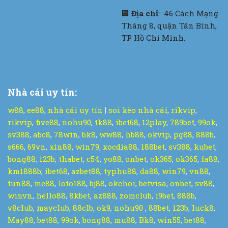
🏢
Địa chỉ
: 46 Cách Mạng
Tháng 8, quận Tân Bình,
TP Hồ Chí Minh.
Nhà cái uy tín:
w88
,
ee88
,
nhà cái uy tín
|
soi kèo nhà cái
,
rikvip
,
rikvip
,
five88
,
nohu90
,
tk88
,
ibet68
,
12play
,
789bet
,
99ok
,
sv388
,
abc8
,
78win
,
bk8
,
ww88
,
hb88
,
okvip
,
pg88
,
888b
,
s666
,
69vn
,
xin88
,
win79
,
xocdia88
,
188bet
,
sv388
,
kubet
,
bong88
,
123b
,
thabet
,
c54
,
yo88
,
onbet
,
ok365
,
ok365
,
fa88
,
km1888b
,
ibet68
,
azbet88
,
typhu88
,
da88
,
win79
,
vn88
,
fun88
,
me88
,
loto188
,
bj88
,
okchoi
,
betvisa
,
onbet
,
sv88
,
winvn
,
hello88
,
8kbet
,
az888
,
zomclub
,
i9bet
,
888b
,
v8club
,
mayclub
,
88clb
,
ok9
,
nohu90
,
88bet
,
123b
,
luck8
,
May88
,
bet88
,
99ok
,
bong88
,
mu88
,
Bk8
,
win55
,
bet88
,