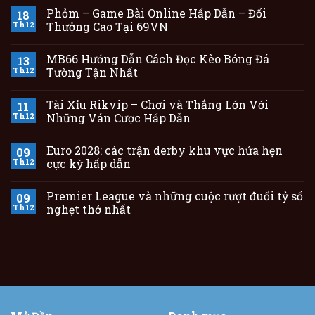
Phỏm – Game Bài Online Hấp Dẫn – Đổi
18
Th12
Thưởng Cao Tại 69VN
MB66 Hướng Dẫn Cách Đọc Kèo Bóng Đá
13
Th12
Tường Tận Nhất
Tài Xỉu Rikvip – Chơi và Thắng Lớn Với
11
Th12
Những Ván Cược Hấp Dẫn
Euro 2028: các trận derby khu vực hứa hẹn
09
Th12
cực kỳ hấp dẫn
Premier League và những cuộc rượt đuổi tỷ số
09
Th12
nghẹt thở nhất