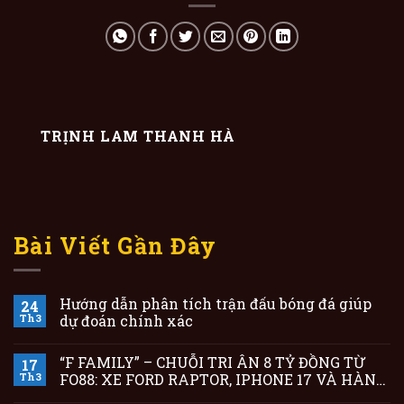
TRỊNH LAM THANH HÀ
Bài Viết Gần Đây
Hướng dẫn phân tích trận đấu bóng đá giúp
24
Th3
dự đoán chính xác
“F FAMILY” – CHUỖI TRI ÂN 8 TỶ ĐỒNG TỪ
17
Th3
FO88: XE FORD RAPTOR, IPHONE 17 VÀ HÀNG
TRĂM QUÀ KHỦNG