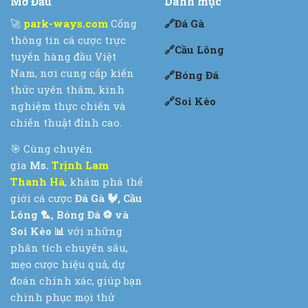
Mở Đầu
Danh mục
🚀
park-ways.com
Cổng
🔗
Đá Gà
thông tin cá cược trực
🔗
Cầu Lông
tuyến hàng đầu Việt
Nam, nơi cung cấp kiến
🔗
Bóng Đá
thức uyên thâm, kinh
🔗
Soi Kèo
nghiệm thực chiến và
chiến thuật đỉnh cao.
🎯 Cùng chuyên
gia
Ms.
Trịnh Lam
Thanh Hà
, khám phá thế
giới cá cược
Đá Gà
🐓, Cầu
Lông
🏸, Bóng Đá
⚽ v
à
Soi K
èo
📊
với những
phân tích chuyên sâu,
mẹo cược hiệu quả, dự
đoán chính xác, giúp bạn
chinh phục mọi thử