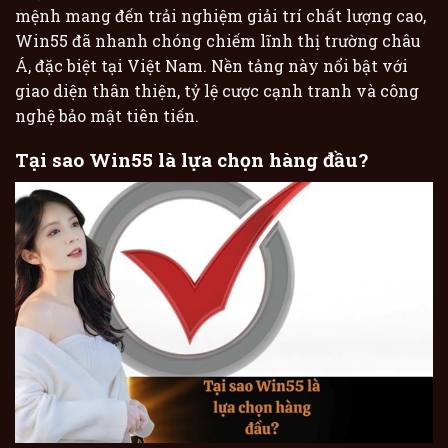
mệnh mang đến trải nghiệm giải trí chất lượng cao,
Win55 đã nhanh chóng chiếm lĩnh thị trường châu
Á, đặc biệt tại Việt Nam. Nền tảng này nổi bật với
giao diện thân thiện, tỷ lệ cược cạnh tranh và công
nghệ bảo mật tiên tiến.
Tại sao Win55 là lựa chọn hàng đầu?