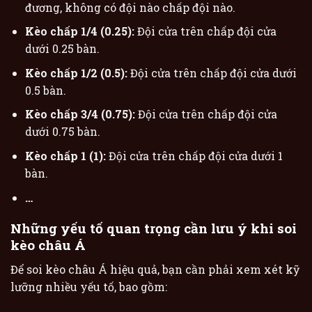
đương, không có đội nào chấp đội nào.
Kèo chấp 1/4 (0.25):
Đội cửa trên chấp đội cửa
dưới 0.25 bàn.
Kèo chấp 1/2 (0.5):
Đội cửa trên chấp đội cửa dưới
0.5 bàn.
Kèo chấp 3/4 (0.75):
Đội cửa trên chấp đội cửa
dưới 0.75 bàn.
Kèo chấp 1 (1):
Đội cửa trên chấp đội cửa dưới 1
bàn.
…
Những yếu tố quan trọng cần lưu ý khi soi
kèo châu Á
Để soi kèo châu Á hiệu quả, bạn cần phải xem xét kỹ
lưỡng nhiều yếu tố, bao gồm: