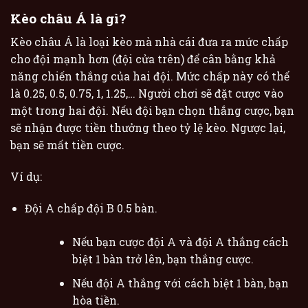
Kèo châu Á là gì?
Kèo châu Á là loại kèo mà nhà cái đưa ra mức chấp
cho đội mạnh hơn (đội cửa trên) để cân bằng khả
năng chiến thắng của hai đội. Mức chấp này có thể
là 0.25, 0.5, 0.75, 1, 1.25,… Người chơi sẽ đặt cược vào
một trong hai đội. Nếu đội bạn chọn thắng cược, bạn
sẽ nhận được tiền thưởng theo tỷ lệ kèo. Ngược lại,
bạn sẽ mất tiền cược.
Ví dụ:
Đội A chấp đội B 0.5 bàn.
Nếu bạn cược đội A và đội A thắng cách
biệt 1 bàn trở lên, bạn thắng cược.
Nếu đội A thắng với cách biệt 1 bàn, bạn
hòa tiền.