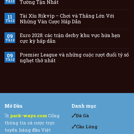
Th12
Tường Tận Nhất
Tài Xỉu Rikvip – Chơi và Thắng Lớn Với
11
Th12
Những Ván Cược Hấp Dẫn
Euro 2028: các trận derby khu vực hứa hẹn
09
Th12
cực kỳ hấp dẫn
Premier League và những cuộc rượt đuổi tỷ số
09
Th12
nghẹt thở nhất
Mở Đầu
Danh mục
🚀
park-ways.com
Cổng
🔗
Đá Gà
thông tin cá cược trực
🔗
Cầu Lông
tuyến hàng đầu Việt