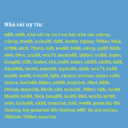
Nhà cái uy tín:
w88
,
ee88
,
nhà cái uy tín
|
soi kèo nhà cái
,
rikvip
,
rikvip
,
five88
,
nohu90
,
tk88
,
ibet68
,
12play
,
789bet
,
99ok
,
sv388
,
abc8
,
78win
,
bk8
,
ww88
,
hb88
,
okvip
,
pg88
,
888b
,
s666
,
69vn
,
xin88
,
win79
,
xocdia88
,
188bet
,
sv388
,
kubet
,
bong88
,
123b
,
thabet
,
c54
,
yo88
,
onbet
,
ok365
,
ok365
,
fa88
,
km1888b
,
ibet68
,
azbet88
,
typhu88
,
da88
,
win79
,
vn88
,
fun88
,
me88
,
loto188
,
bj88
,
okchoi
,
betvisa
,
onbet
,
sv88
,
winvn
,
hello88
,
8kbet
,
az888
,
zomclub
,
i9bet
,
888b
,
v8club
,
mayclub
,
88clb
,
ok9
,
nohu90
,
88bet
,
123b
,
luck8
,
May88
,
bet88
,
99ok
,
bong88
,
mu88
,
Bk8
,
win55
,
bet88
,
sv66
,
lucky88
,
uk88
,
zomclub
,
f168
,
ww88
,
game bài đổi
thưởng
,
top game bài đổi thưởng
,
w88
,
tài xỉu online
,
789club
,
789bet
,
sanclub
,