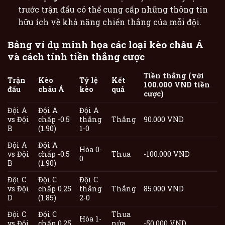
trước trận đấu có thể cung cấp những thông tin
hữu ích về khả năng chiến thắng của mỗi đội.
Bảng ví dụ minh họa các loại kèo châu Á
và cách tính tiền thắng cược
Tiền thắng (với
Trận
Kèo
Tỷ lệ
Kết
100.000 VND tiền
đấu
châu Á
kèo
quả
cược)
Đội A
Đội A
Đội A
vs Đội
chấp -0.5
thắng
Thắng
90.000 VND
B
(1.90)
1-0
Đội A
Đội A
Hòa 0-
vs Đội
chấp -0.5
Thua
-100.000 VND
0
B
(1.90)
Đội C
Đội C
Đội C
vs Đội
chấp 0.25
thắng
Thắng
85.000 VND
D
(1.85)
2-0
Đội C
Đội C
Thua
Hòa 1-
vs Đội
chấp 0.25
nửa
-50.000 VND