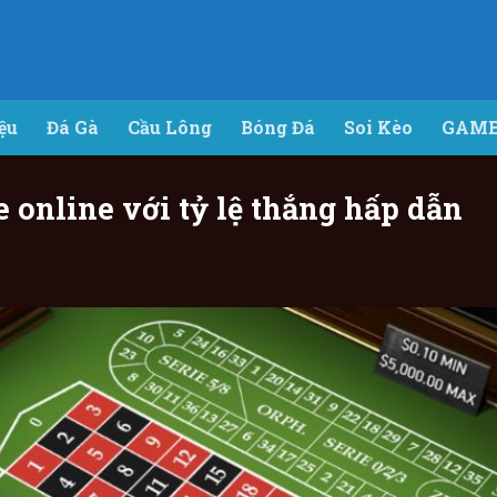
ệu
Đá Gà
Cầu Lông
Bóng Đá
Soi Kèo
GAME
 online với tỷ lệ thắng hấp dẫn