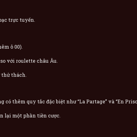
bạc trực tuyến.
hêm ô 00).
 so với roulette châu Âu.
 thử thách.
g có thêm quy tắc đặc biệt như “La Partage” và “En Priso
ận lại một phần tiền cược.