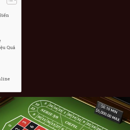
Biến
e
iệu Quả
nline