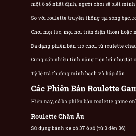
một ô số nhất định, người chơi sẽ biết mìn
So với roulette truyền thống tại sòng bạc, 
Chơi mọi lúc, mọi nơi trên điện thoại hoặc 
Đa dạng phiên bản trò chơi, từ roulette châ
Cung cấp nhiều tính năng tiện lợi như đặt 
Tỷ lệ trả thưởng minh bạch và hấp dẫn.
Các Phiên Bản Roulette Ga
Hiện nay, có ba phiên bản roulette game on
Roulette Châu Âu
Sử dụng bánh xe có 37 ô số (từ 0 đến 36).