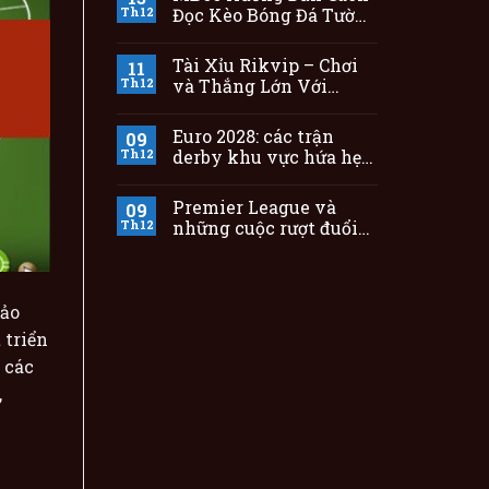
Th12
Đọc Kèo Bóng Đá Tường
Tận Nhất
Tài Xỉu Rikvip – Chơi
11
Th12
và Thắng Lớn Với
Những Ván Cược Hấp
Dẫn
Euro 2028: các trận
09
Th12
derby khu vực hứa hẹn
cực kỳ hấp dẫn
Premier League và
09
Th12
những cuộc rượt đuổi
tỷ số nghẹt thở nhất
đảo
 triển
 các
,