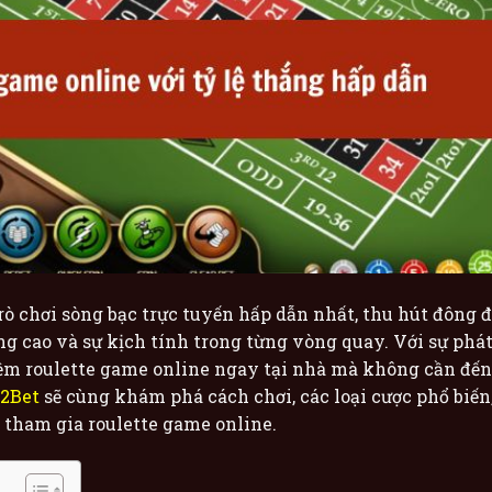
ò chơi sòng bạc trực tuyến hấp dẫn nhất, thu hút đông 
ắng cao và sự kịch tính trong từng vòng quay. Với sự phát
hiệm roulette game online ngay tại nhà mà không cần đến
12Bet
sẽ cùng khám phá cách chơi, các loại cược phổ biến
 tham gia roulette game online.