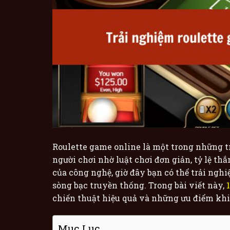
Roulette game online là một trong những tr
người chơi nhờ luật chơi đơn giản, tỷ lệ th
của công nghệ, giờ đây bạn có thể trải ng
sòng bạc truyền thống. Trong bài viết này,
chiến thuật hiệu quả và những ưu điểm khi
Mục Lục