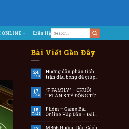
 ONLINE
Liên Hệ
Bài Viết Gần Đây
Hướng dẫn phân tích
24
Th3
trận đấu bóng đá giúp
dự đoán chính xác
“F FAMILY” – CHUỖI
17
Th3
TRI ÂN 8 TỶ ĐỒNG TỪ
FO88: XE FORD
RAPTOR, IPHONE 17 VÀ
Phỏm – Game Bài
18
HÀNG TRĂM QUÀ
Th12
Online Hấp Dẫn – Đổi
KHỦNG
Thưởng Cao Tại 69VN
MB66 Hướng Dẫn Cách
13