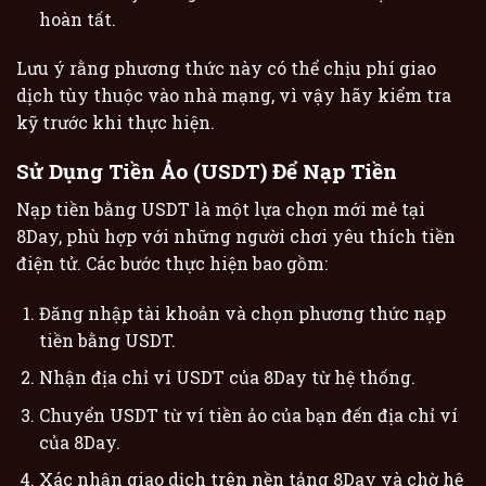
hoàn tất.
Lưu ý rằng phương thức này có thể chịu phí giao
dịch tùy thuộc vào nhà mạng, vì vậy hãy kiểm tra
kỹ trước khi thực hiện.
Sử Dụng Tiền Ảo (USDT) Để Nạp Tiền
Nạp tiền bằng USDT là một lựa chọn mới mẻ tại
8Day, phù hợp với những người chơi yêu thích tiền
điện tử. Các bước thực hiện bao gồm:
Đăng nhập tài khoản và chọn phương thức nạp
tiền bằng USDT.
Nhận địa chỉ ví USDT của 8Day từ hệ thống.
Chuyển USDT từ ví tiền ảo của bạn đến địa chỉ ví
của 8Day.
Xác nhận giao dịch trên nền tảng 8Day và chờ hệ