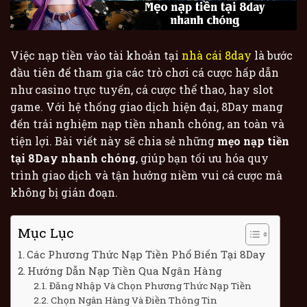
Việc nạp tiền vào tài khoản tại
nhà cái 8day
là bước
đầu tiên để tham gia các trò chơi cá cược hấp dẫn
như casino trực tuyến, cá cược thể thao, hay slot
game. Với hệ thống giao dịch hiện đại, 8Day mang
đến trải nghiệm nạp tiền nhanh chóng, an toàn và
tiện lợi. Bài viết này sẽ chia sẻ những
mẹo nạp tiền
tại 8Day nhanh chóng
, giúp bạn tối ưu hóa quy
trình giao dịch và tận hưởng niềm vui cá cược mà
không bị gián đoạn.
Mục Lục
Các Phương Thức Nạp Tiền Phổ Biến Tại 8Day
Hướng Dẫn Nạp Tiền Qua Ngân Hàng
Đăng Nhập Và Chọn Phương Thức Nạp Tiền
Chọn Ngân Hàng Và Điền Thông Tin