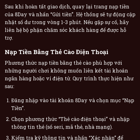
Sau khi hoàn tất giao dịch, quay lại trang nạp tiền
của 8Day và nhấn “Gửi tiền”. Hệ thống sẽ tự động cập
nhật số dư trong vòng 1-3 phút. Nếu gặp sự cố, hãy
liên hệ bộ phận chăm sóc khách hàng để được hỗ
trợ.
Nạp Tiền Bằng Thẻ Cào Điện Thoại
Phương thức nạp tiền bằng thẻ cào phù hợp với
những người chơi không muốn liên kết tài khoản
ngân hàng hoặc ví điện tử. Quy trình thực hiện như
sau:
Đăng nhập vào tài khoản 8Day và chọn mục “Nạp
Tiền”.
Chọn phương thức “Thẻ cào điện thoại” và nhập
thông tin thẻ (số seri, mã thẻ, nhà mạng).
Kiểm tra kỹ thông tin và nhấn “Xác nhận” để