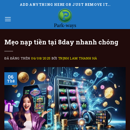
Chuyển
ADD ANYTHING HERE OR JUST REMOVE IT...
đến
nội
dung
Mẹo nạp tiền tại 8day nhanh chóng
ĐÃ ĐĂNG TRÊN
06/08/2025
BỞI
TRỊNH LAM THANH HÀ
06
Th8