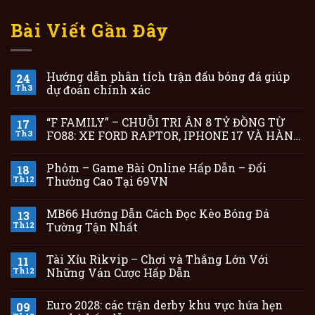
Bài Viết Gần Đây
Hướng dẫn phân tích trận đấu bóng đá giúp
24
Th3
dự đoán chính xác
“F FAMILY” – CHUỖI TRI ÂN 8 TỶ ĐỒNG TỪ
17
Th3
FO88: XE FORD RAPTOR, IPHONE 17 VÀ HÀNG
TRĂM QUÀ KHỦNG
Phỏm – Game Bài Online Hấp Dẫn – Đổi
18
Th12
Thưởng Cao Tại 69VN
MB66 Hướng Dẫn Cách Đọc Kèo Bóng Đá
13
Th12
Tường Tận Nhất
Tài Xỉu Rikvip – Chơi và Thắng Lớn Với
11
Th12
Những Ván Cược Hấp Dẫn
Euro 2028: các trận derby khu vực hứa hẹn
09