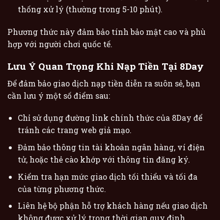
thống xử lý (thường trong 5-10 phút).
Phương thức này đảm bảo tính bảo mật cao và phù
hợp với người chơi quốc tế.
Lưu Ý Quan Trọng Khi Nạp Tiền Tại 8Day
Để đảm bảo giao dịch nạp tiền diễn ra suôn sẻ, bạn
cần lưu ý một số điểm sau:
Chỉ sử dụng đường link chính thức của 8Day để
tránh các trang web giả mạo.
Đảm bảo thông tin tài khoản ngân hàng, ví điện
tử, hoặc thẻ cào khớp với thông tin đăng ký.
Kiểm tra hạn mức giao dịch tối thiểu và tối đa
của từng phương thức.
Liên hệ bộ phận hỗ trợ khách hàng nếu giao dịch
không được xử lý trong thời gian quy định.