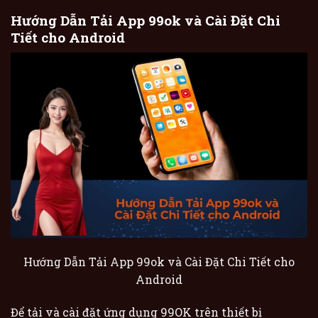
Hướng Dẫn Tải App 99ok và Cài Đặt Chi
Tiết cho Android
Hướng Dẫn Tải App 99ok và Cài Đặt Chi Tiết cho
Android
Để tải và cài đặt ứng dụng 99OK trên thiết bị