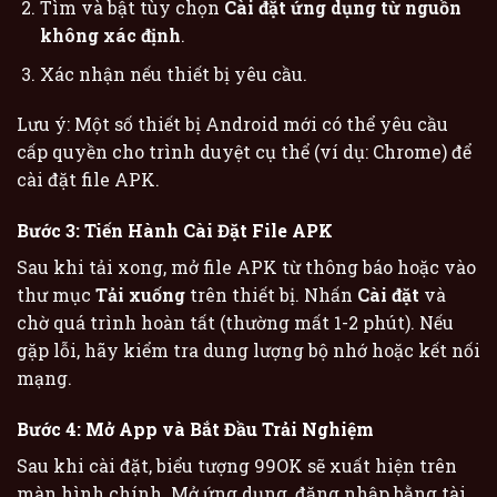
Tìm và bật tùy chọn
Cài đặt ứng dụng từ nguồn
không xác định
.
Xác nhận nếu thiết bị yêu cầu.
Lưu ý: Một số thiết bị Android mới có thể yêu cầu
cấp quyền cho trình duyệt cụ thể (ví dụ: Chrome) để
cài đặt file APK.
Bước 3: Tiến Hành Cài Đặt File APK
Sau khi tải xong, mở file APK từ thông báo hoặc vào
thư mục
Tải xuống
trên thiết bị. Nhấn
Cài đặt
và
chờ quá trình hoàn tất (thường mất 1-2 phút). Nếu
gặp lỗi, hãy kiểm tra dung lượng bộ nhớ hoặc kết nối
mạng.
Bước 4: Mở App và Bắt Đầu Trải Nghiệm
Sau khi cài đặt, biểu tượng 99OK sẽ xuất hiện trên
màn hình chính. Mở ứng dụng, đăng nhập bằng tài