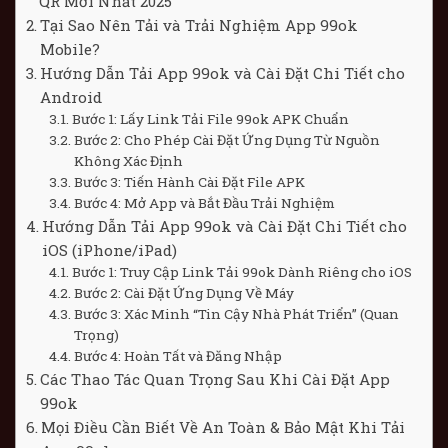
QR Mới Nhất 2025
Tại Sao Nên Tải và Trải Nghiệm App 99ok
Mobile?
Hướng Dẫn Tải App 99ok và Cài Đặt Chi Tiết cho
Android
Bước 1: Lấy Link Tải File 99ok APK Chuẩn
Bước 2: Cho Phép Cài Đặt Ứng Dụng Từ Nguồn
Không Xác Định
Bước 3: Tiến Hành Cài Đặt File APK
Bước 4: Mở App và Bắt Đầu Trải Nghiệm
Hướng Dẫn Tải App 99ok và Cài Đặt Chi Tiết cho
iOS (iPhone/iPad)
Bước 1: Truy Cập Link Tải 99ok Dành Riêng cho iOS
Bước 2: Cài Đặt Ứng Dụng Về Máy
Bước 3: Xác Minh “Tin Cậy Nhà Phát Triển” (Quan
Trọng)
Bước 4: Hoàn Tất và Đăng Nhập
Các Thao Tác Quan Trọng Sau Khi Cài Đặt App
99ok
Mọi Điều Cần Biết Về An Toàn & Bảo Mật Khi Tải