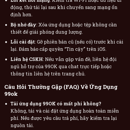
động, thử tải lại sau khi chuyển sang mạng ổn
định hơn.
Bộ nhớ đầy
: Xóa ứng dụng hoặc tệp không cần
thiết để giải phóng dung lượng.
Lỗi cài đặt
: Gỡ phiên bản cũ (nếu có) trước khi cài
lại. Đảm bảo cấp quyền “Tin cậy” trên iOS.
Liên hệ CSKH
: Nếu vẫn gặp vấn đề, liên hệ đội
ngũ hỗ trợ của 99OK qua chat trực tiếp hoặc
thông tin liên hệ trên trang chủ.
Câu Hỏi Thường Gặp (FAQ) Về Ứng Dụng
99ok
Tải ứng dụng 99OK có mất phí không?
Không, tải và cài đặt ứng dụng hoàn toàn miễn
phí. Nếu được yêu cầu trả phí, hãy kiểm tra lại
nguồn tải.