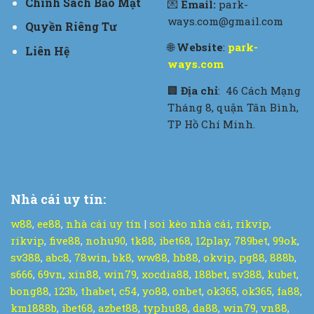
Chính Sách Bảo Mật
💌
Email:
park-
ways.com@gmail.com
Quyền Riêng Tư
🌐
Website
:
park-
Liên Hệ
ways.com
🏢
Địa chỉ
: 46 Cách Mạng
Tháng 8, quận Tân Bình,
TP Hồ Chí Minh.
Nhà cái uy tín:
w88
,
ee88
,
nhà cái uy tín
|
soi kèo nhà cái
,
rikvip
,
rikvip
,
five88
,
nohu90
,
tk88
,
ibet68
,
12play
,
789bet
,
99ok
,
sv388
,
abc8
,
78win
,
bk8
,
ww88
,
hb88
,
okvip
,
pg88
,
888b
,
s666
,
69vn
,
xin88
,
win79
,
xocdia88
,
188bet
,
sv388
,
kubet
,
bong88
,
123b
,
thabet
,
c54
,
yo88
,
onbet
,
ok365
,
ok365
,
fa88
,
km1888b
,
ibet68
,
azbet88
,
typhu88
,
da88
,
win79
,
vn88
,