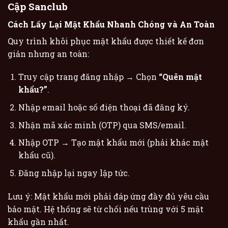
Cập Sanclub
Cách Lấy Lại Mật Khẩu Nhanh Chóng và An Toàn
Quy trình khôi phục mật khẩu được thiết kế đơn
giản nhưng an toàn:
Truy cập trang đăng nhập → Chọn
“Quên mật
khẩu?”
.
Nhập email hoặc số điện thoại đã đăng ký.
Nhận mã xác minh (OTP) qua SMS/email.
Nhập OTP → Tạo mật khẩu mới (phải khác mật
khẩu cũ).
Đăng nhập lại ngay lập tức.
Lưu ý: Mật khẩu mới phải đáp ứng đầy đủ yêu cầu
bảo mật. Hệ thống sẽ từ chối nếu trùng với 5 mật
khẩu gần nhất.