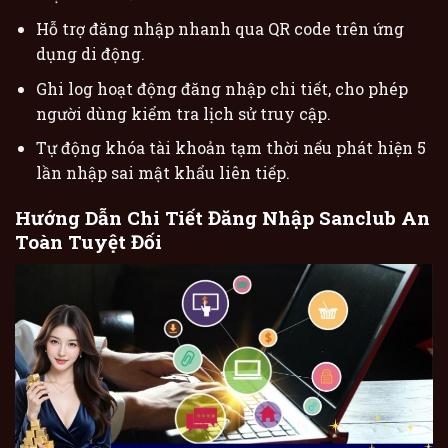
Hỗ trợ đăng nhập nhanh qua QR code trên ứng
dụng di động.
Ghi log hoạt động đăng nhập chi tiết, cho phép
người dùng kiểm tra lịch sử truy cập.
Tự động khóa tài khoản tạm thời nếu phát hiện 5
lần nhập sai mật khẩu liên tiếp.
Hướng Dẫn Chi Tiết Đăng Nhập Sanclub An
Toàn Tuyệt Đối