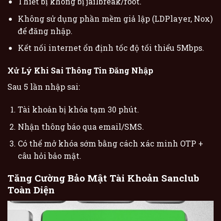
Thiết bị không bị jailbreak/root.
Không sử dụng phần mềm giả lập (LDPlayer, Nox)
để đăng nhập.
Kết nối internet ổn định tốc độ tối thiểu 5Mbps.
Xử Lý Khi Sai Thông Tin Đăng Nhập
Sau 5 lần nhập sai:
Tài khoản bị khóa tạm 30 phút.
Nhận thông báo qua email/SMS.
Có thể mở khóa sớm bằng cách xác minh OTP +
câu hỏi bảo mật.
Tăng Cường Bảo Mật Tài Khoản Sanclub
Toàn Diện