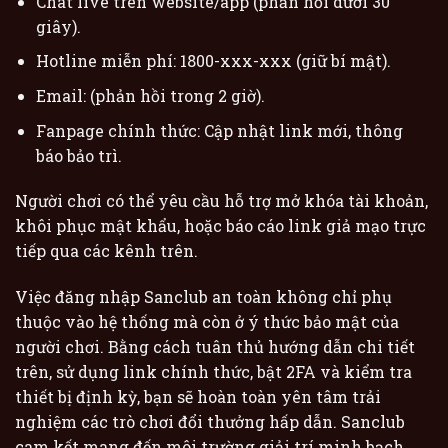
Chat live trên website/app (phản hồi dưới 30
giây).
Hotline miễn phí: 1800-xxx-xxx (giữ bí mật).
Email: (phản hồi trong 2 giờ).
Fanpage chính thức: Cập nhật link mới, thông
báo bảo trì.
Người chơi có thể yêu cầu hỗ trợ mở khóa tài khoản,
khôi phục mật khẩu, hoặc báo cáo link giả mạo trực
tiếp qua các kênh trên.
Việc đăng nhập Sanclub an toàn không chỉ phụ
thuộc vào hệ thống mà còn ở ý thức bảo mật của
người chơi. Bằng cách tuân thủ hướng dẫn chi tiết
trên, sử dụng link chính thức, bật 2FA và kiểm tra
thiết bị định kỳ, bạn sẽ hoàn toàn yên tâm trải
nghiệm các trò chơi đổi thưởng hấp dẫn. Sanclub
cam kết mang đến môi trường giải trí minh bạch,