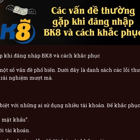
ặp khi đăng nhập BK8 và cách khắc phục
một số vấn đề phổ biến. Dưới đây là danh sách các lỗi th
 trải nghiệm mượt mà.
biệt với những ai sử dụng nhiều tài khoản. Để khắc phục
 mật khẩu”.
ới tài khoản.