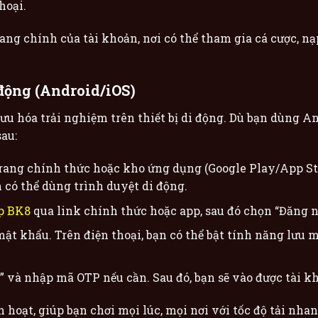
hoại.
ang chính của tài khoản, nơi có thể tham gia cá cược, nạ
 động (Android/iOS)
 ưu hóa trải nghiệm trên thiết bị di động. Dù bạn dùng A
au:
trang chính thức hoặc kho ứng dụng (Google Play/App St
 có thể dùng trình duyệt di động.
p BK8
qua link chính thức hoặc app, sau đó chọn “Đăng n
mật khẩu. Trên điện thoại, bạn có thể bật tính năng lưu 
” và nhập mã OTP nếu cần. Sau đó, bạn sẽ vào được tài k
 hoạt, giúp bạn chơi mọi lúc, mọi nơi với tốc độ tải nha