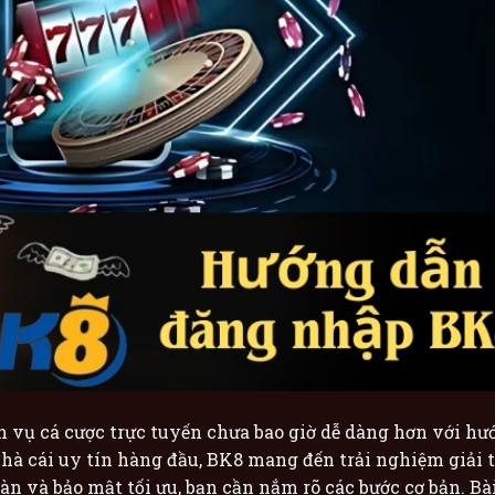
h vụ cá cược trực tuyến chưa bao giờ dễ dàng hơn với hư
nhà cái uy tín hàng đầu, BK8 mang đến trải nghiệm giải t
àn và bảo mật tối ưu, bạn cần nắm rõ các bước cơ bản. Bài