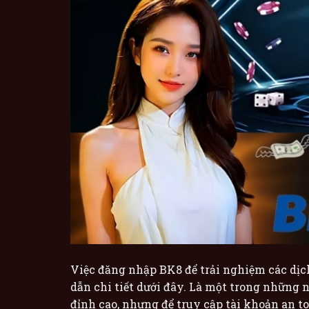
Việc đăng nhập BK8 để trải nghiệm các dịc
dẫn chi tiết dưới đây. Là một trong những 
đỉnh cao, nhưng để truy cập tài khoản an to