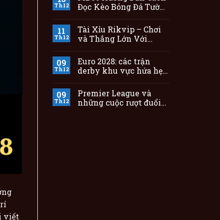
Th12
Đọc Kèo Bóng Đá Tường
Tận Nhất
Tài Xỉu Rikvip – Chơi
11
Th12
và Thắng Lớn Với
Những Ván Cược Hấp
Dẫn
Euro 2028: các trận
09
Th12
derby khu vực hứa hẹn
cực kỳ hấp dẫn
Premier League và
09
Th12
những cuộc rượt đuổi
tỷ số nghẹt thở nhất
ớng
rí
 viết