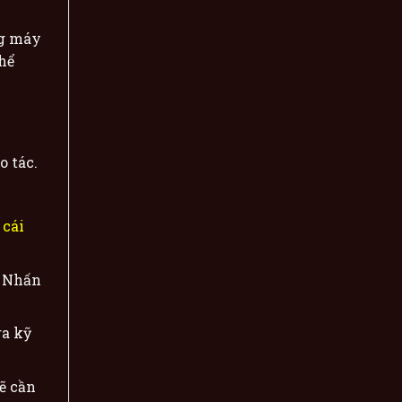
ng máy
thể
o tác.
 cái
. Nhấn
ra kỹ
sẽ cần