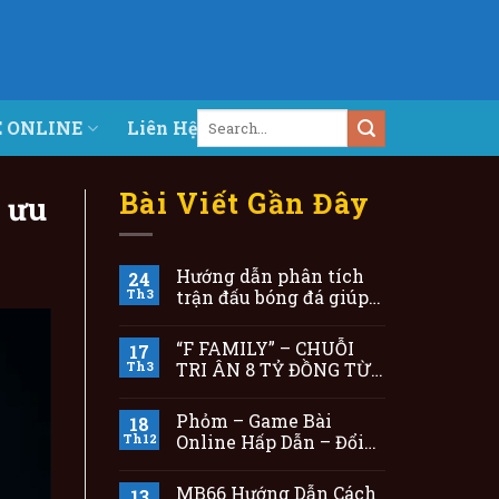
 ONLINE
Liên Hệ
Bài Viết Gần Đây
 ưu
Hướng dẫn phân tích
24
Th3
trận đấu bóng đá giúp
dự đoán chính xác
“F FAMILY” – CHUỖI
17
Th3
TRI ÂN 8 TỶ ĐỒNG TỪ
FO88: XE FORD
RAPTOR, IPHONE 17 VÀ
Phỏm – Game Bài
18
HÀNG TRĂM QUÀ
Th12
Online Hấp Dẫn – Đổi
KHỦNG
Thưởng Cao Tại 69VN
MB66 Hướng Dẫn Cách
13