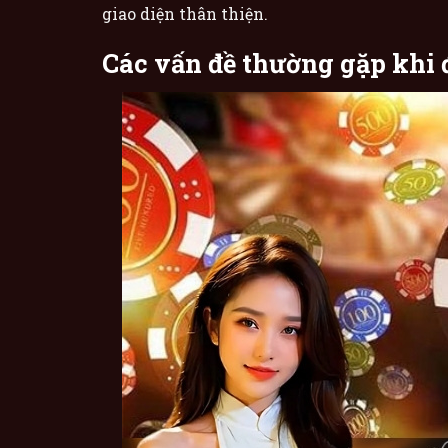
giao diện thân thiện.
Các vấn đề thường gặp khi