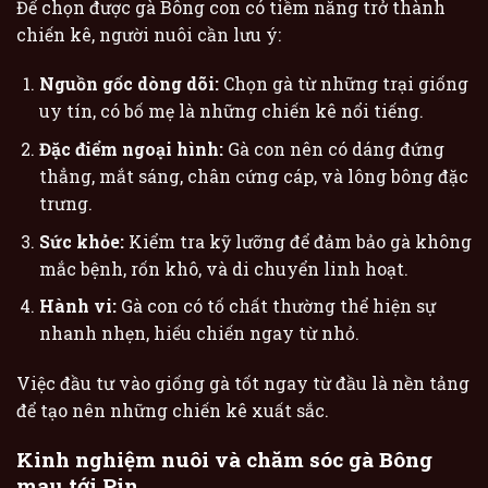
Để chọn được gà Bông con có tiềm năng trở thành
chiến kê, người nuôi cần lưu ý:
Nguồn gốc dòng dõi:
Chọn gà từ những trại giống
uy tín, có bố mẹ là những chiến kê nổi tiếng.
Đặc điểm ngoại hình:
Gà con nên có dáng đứng
thẳng, mắt sáng, chân cứng cáp, và lông bông đặc
trưng.
Sức khỏe:
Kiểm tra kỹ lưỡng để đảm bảo gà không
mắc bệnh, rốn khô, và di chuyển linh hoạt.
Hành vi:
Gà con có tố chất thường thể hiện sự
nhanh nhẹn, hiếu chiến ngay từ nhỏ.
Việc đầu tư vào giống gà tốt ngay từ đầu là nền tảng
để tạo nên những chiến kê xuất sắc.
Kinh nghiệm nuôi và chăm sóc gà Bông
mau tới Pin