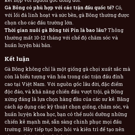
Gà Bông có phù hợp với các trận đấu quốc tế?
Có,
với lối đá linh hoạt và sức bền, gà Bông thường được
chọn cho các đấu trường lớn.
Thời gian nuôi gà Bông tới Pin là bao lâu?
Thông
thường mất 10-12 tháng với chế độ chăm sóc và
huấn luyện bài bản.
Kết luận
Gà Bông không chỉ là một giống gà chọi xuất sắc mà
còn là biểu tượng văn hóa trong các trận đấu đỉnh
cao tại Việt Nam. Với nguồn gốc lâu đời, đặc điểm
độc đáo, và khả năng chiến đấu vượt trội, gà Bông
xứng đáng là lựa chọn hàng đầu của các sư kê. Bằng
cách áp dụng các kỹ thuật chọn giống, chăm sóc, và
huấn luyện khoa học, bạn có thể nuôi dưỡng những
chiến kê mạnh mẽ, sẵn sàng chinh phục mọi đấu
trường. Hãy tiếp tục học hỏi và kiên trì để tạo nên