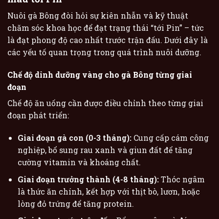
Nuôi gà Bông đòi hỏi sự kiên nhẫn và kỹ thuật
chăm sóc khoa học để đạt trạng thái “tới Pin” – tức
là đạt phong độ cao nhất trước trận đấu. Dưới đây là
các yếu tố quan trọng trong quá trình nuôi dưỡng.
Chế độ dinh dưỡng vàng cho gà Bông từng giai
đoạn
Chế độ ăn uống cần được điều chỉnh theo từng giai
đoạn phát triển:
Giai đoạn gà con (0-3 tháng):
Cung cấp cám công
nghiệp, bổ sung rau xanh và giun đất để tăng
cường vitamin và khoáng chất.
Giai đoạn trưởng thành (4-8 tháng):
Thóc ngâm
là thức ăn chính, kết hợp với thịt bò, lươn, hoặc
lòng đỏ trứng để tăng protein.