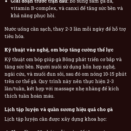
Giai đoạn trước trận đấu:
Bổ sung sâm gà đá,
vitamin B-complex, và canxi để tăng sức bền và
khả năng phục hồi.
Nước uống cần sạch, thay 2-3 lần mỗi ngày để hỗ trợ
tiêu hóa.
Kỹ thuật vào nghệ, om bóp tăng cường thể lực
Kỹ thuật om bóp giúp gà Bông phát triển cơ bắp và
tăng sức bền. Người nuôi sử dụng hỗn hợp nghệ,
ngải cứu, và muối đun sôi, sau đó om nóng 10-15 phút
trên cơ thể gà. Quy trình này nên thực hiện 2-3
lần/tuần, kết hợp với massage nhẹ nhàng để kích
thích tuần hoàn máu.
Lịch tập luyện và quần sương hiệu quả cho gà
Lịch tập luyện cần được xây dựng khoa học: