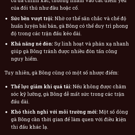
cú đá chính xác, thường nhắm vào các điểm yếu
của đối thủ như đầu hoặc cổ.
Sức bền vượt trội:
Nhờ cơ thể săn chắc và chế độ
huấn luyện bài bản, gà Bông có thể duy trì phong
độ trong các trận đấu kéo dài.
Khả năng né đòn:
Sự linh hoạt và phản xạ nhanh
giúp gà Bông tránh được nhiều đòn tấn công
nguy hiểm.
Tuy nhiên, gà Bông cũng có một số nhược điểm:
Thể lực giảm khi quá tải:
Nếu không được chăm
sóc kỹ lưỡng, gà Bông dễ mất sức trong các trận
đấu dài.
Khó thích nghi với môi trường mới:
Một số dòng
gà Bông cần thời gian để làm quen với điều kiện
thi đấu khác lạ.