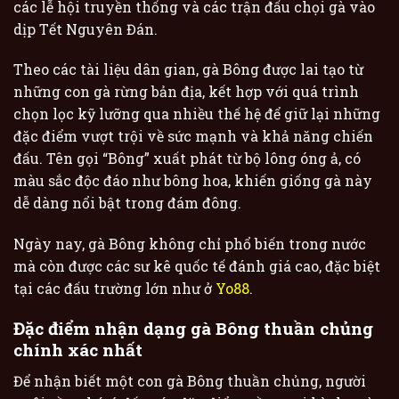
các lễ hội truyền thống và các trận đấu chọi gà vào
dịp Tết Nguyên Đán.
Theo các tài liệu dân gian, gà Bông được lai tạo từ
những con gà rừng bản địa, kết hợp với quá trình
chọn lọc kỹ lưỡng qua nhiều thế hệ để giữ lại những
đặc điểm vượt trội về sức mạnh và khả năng chiến
đấu. Tên gọi “Bông” xuất phát từ bộ lông óng ả, có
màu sắc độc đáo như bông hoa, khiến giống gà này
dễ dàng nổi bật trong đám đông.
Ngày nay, gà Bông không chỉ phổ biến trong nước
mà còn được các sư kê quốc tế đánh giá cao, đặc biệt
tại các đấu trường lớn như ở
Yo88
.
Đặc điểm nhận dạng gà Bông thuần chủng
chính xác nhất
Để nhận biết một con gà Bông thuần chủng, người