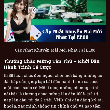
Cập Nhật Khuyến Mãi Mới Nhất Tại EE88
Thưởng Chào Mừng Tân Thủ – Khởi Đầu
Hành Trình Cá Cược
EE88 luôn chào đón người chơi mới bằng những ưu
đãi hấp dẫn, giúp bạn bắt đầu hành trình cá cược
một cách suôn sẻ. Một trong những chương trình
nổi bật là thưởng chào mừng lên đến 100% giá trị
nạp lần đầu, tối đa 2 triệu VNĐ. Chỉ cần đăng ký tài
khoản, xác minh thông tin chính chủ và nạp tiền,