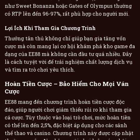
như Sweet Bonanza hoặc Gates of Olympus thường
có RTP lên đến 96-97%, rất phù hợp cho người mới.
Lợi Ích Khi Tham Gia Chương Trình
Thưởng tân thủ không chỉ giúp bạn gia tăng vốn
cược mà còn mang lại cơ hội khám phá kho game đa
dạng của EE88 mà không cần đầu tư quá nhiều. Đây
là cách tuyệt vời để trải nghiệm chất lượng dịch vụ
và tìm ra trò chơi yêu thích.
Hoàn Tiền Cược – Bảo Hiểm Cho Mọi Ván
Cược
EE88 mang đến chương trình hoàn tiền cược độc
đáo, giúp người chơi giảm thiểu rủi ro khi tham gia
cá cược. Tùy thuộc vào loại trò chơi, mức hoàn tiền
có thể lên đến 2,5%, đặc biệt áp dụng cho các sảnh
thể thao và casino. Chương trình này được cập nhật