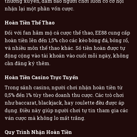
thường xuyên, đảm bảo người chơi luôn có cơ hội
nhận lại một phần vốn cược.
Hoàn Tiền Thể Thao
Đối với fan hâm mộ cá cược thể thao, EE88 cung cấp
hoàn tiền lên đến 1,5% cho các kèo bóng đá, bóng rổ,
và nhiều môn thể thao khác. Số tiền hoàn được tự
động cộng vào tài khoản vào cuối mỗi ngày, không
cần đăng ký thêm.
Hoàn Tiền Casino Trực Tuyến
Trong sảnh casino, người chơi nhận hoàn tiền từ
0,5% đến 1% tùy theo doanh thu cược. Các trò chơi
như baccarat, blackjack, hay roulette đều được áp
dụng. Điều này giúp người chơi tự tin tham gia các
ván cược mà không lo mất trắng.
Quy Trình Nhận Hoàn Tiền