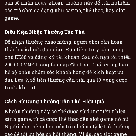
bạn sẽ nhận ngay khoản thưởng này để trải nghiệm
các trò chơi đa dạng như casino, thể thao, hay slot
game.
Điều Kiện Nhận Thưởng Tân Thủ
Để nhận thưởng chào mừng, người chơi cần hoàn
thành các bước đơn giản. Đầu tiên, truy cập trang
chủ EE88 và đăng ký tài khoản. Sau đó, nạp tối thiểu
200.000 VNĐ trong lần nạp đầu tiên. Cuối cùng, liên
hệ bộ phận chăm sóc khách hàng để kích hoạt ưu
đãi. Lưu ý, số tiền thưởng cần trải qua 10 vòng cược
trước khi rút.
Cách Sử Dụng Thưởng Tân Thủ Hiệu Quả
Khoản thưởng này có thể được sử dụng trên nhiều
sảnh game, từ cá cược thể thao đến slot game nổ hũ.
Người chơi nên chọn các trò chơi có tỷ lệ trả thưởng
cao để tối ưu hóa cơ hội thắng. Ví dụ, các slot game